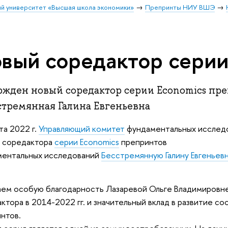
й университет «Высшая школа экономики»
Препринты НИУ ВШЭ
вый соредактор серии
ржден новый соредактор серии Economics пр
стремянная Галина Евгеньевна
та 2022 г.
Управляющий комитет
фундаментальных исследо
о соредактора
серии Economics
препринтов
ментальных исследований
Бесстремянную Галину Евгеньев
аем особую благод
арность Лазаревой Ольге Владимировне
ктора в 2014-2022 гг. и значительный вклад в развитие с
интов.