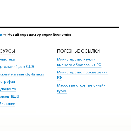
и
→
Новый соредактор серии Economics
ЕСУРСЫ
ПОЛЕЗНЫЕ ССЫЛКИ
блиотека
Министерство науки и
высшего образования РФ
дательский дом ВШЭ
Министерство просвещения
ижный магазин «БукВышка»
РФ
пография
Массовые открытые онлайн-
диацентр
курсы
рналы ВШЭ
бликации