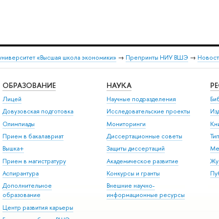
университет «Высшая школа экономики»
→
Препринты НИУ ВШЭ
→
Новост
ОБРАЗОВАНИЕ
НАУКА
Р
Лицей
Научные подразделения
Би
Довузовская подготовка
Исследовательские проекты
Из
Олимпиады
Мониторинги
Кн
Прием в бакалавриат
Диссертационные советы
Ти
Вышка+
Защиты диссертаций
Ме
Прием в магистратуру
Академическое развитие
Жу
Аспирантура
Конкурсы и гранты
Пу
Дополнительное
Внешние научно-
образование
информационные ресурсы
Центр развития карьеры