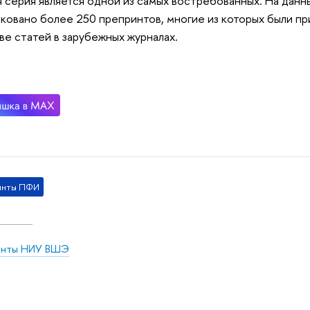
 серия является одной из самых востребованн
ых.
На данн
ковано более 250 препринтов, многие из которых
были пр
ве статей в зарубежных журналах.
инты ПФИ
инты НИУ ВШЭ