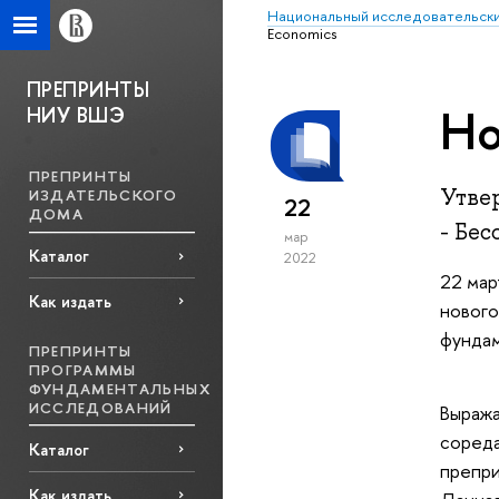
Национальный исследовательски
Economics
ПРЕПРИНТЫ
Но
НИУ ВШЭ
ПРЕПРИНТЫ
Утве
ИЗДАТЕЛЬСКОГО
22
ДОМА
- Бес
мар
Каталог
2022
22 мар
Как издать
новог
фунда
ПРЕПРИНТЫ
ПРОГРАММЫ
ФУНДАМЕНТАЛЬНЫХ
ИССЛЕДОВАНИЙ
Выраж
сореда
Каталог
препр
Как издать