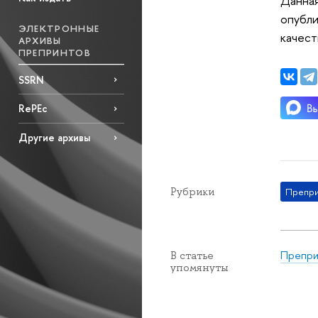
Данная
опубли
ЭЛЕКТРОННЫЕ
качест
АРХИВЫ
ПРЕПРИНТОВ
SSRN
RePEc
Другие архивы
Рубрики
Препр
Препр
В статье
упомянуты