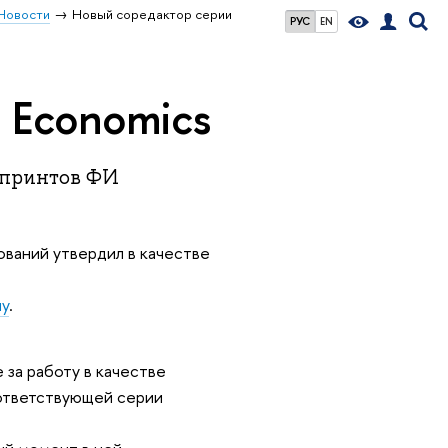
Новости
Новый соредактор серии
РУС
EN
 Economics
епринтов ФИ
ваний утвердил в качестве
ну
.
 за работу в качестве
оответствующей серии