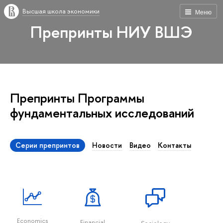
Высшая школа экономики
Меню
Препринты НИУ ВШЭ
Препринты Программы
фундаментальных исcледований
Серии препринтов
Новости
Видео
Контакты
Economics
Financial