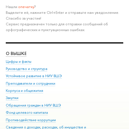
Нашли
опечатку
?
Выделите её, нажмите Ctrl+Enter и отправьте нам уведомление.
Спасибо за участие!
Сервис предназначен только для отправки сообщений об
орфографических и пунктуационных ошибках.
О ВЫШКЕ
ОБ
Цифры и факты
Ли
Руководство и структура
Дов
Устойчивое развитие в НИУ ВШЭ
Ол
Преподаватели и сотрудники
При
Корпуса и общежития
Вы
Закупки
При
Обращения граждан в НИУ ВШЭ
Ас
Фонд целевого капитала
До
Противодействие коррупции
Цен
Сведения о доходах, расходах, об имуществе и
Би