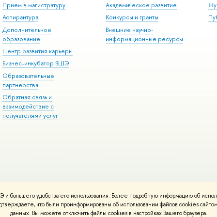
Прием в магистратуру
Академическое развитие
Жу
Аспирантура
Конкурсы и гранты
Пу
Дополнительное
Внешние научно-
образование
информационные ресурсы
Центр развития карьеры
Бизнес-инкубатор ВШЭ
Образовательные
партнерства
Обратная связь и
взаимодействие с
получателями услуг
 и большего удобства его использования. Более подробную информацию об испол
онтакты
Условия использования материалов
Политика конфиденциальност
подтверждаете, что были проинформированы об использовании файлов cookies сай
ботаны в
Школе дизайна НИУ ВШЭ
данных. Вы можете отключить файлы cookies в настройках Вашего браузера.