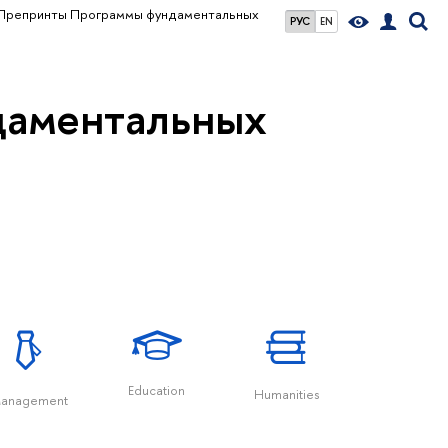
Препринты Программы фундаментальных
РУС
EN
даментальных
Education
Humanities
Political
anagement
Scienc