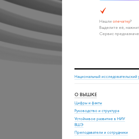
Нашли
опечатку
?
Выделите её, нажмит
Сервис предназначе
Национальный исследовательский 
О ВЫШКЕ
Цифры и факты
Руководство и структура
Устойчивое развитие в НИУ
ВШЭ
Преподаватели и сотрудники