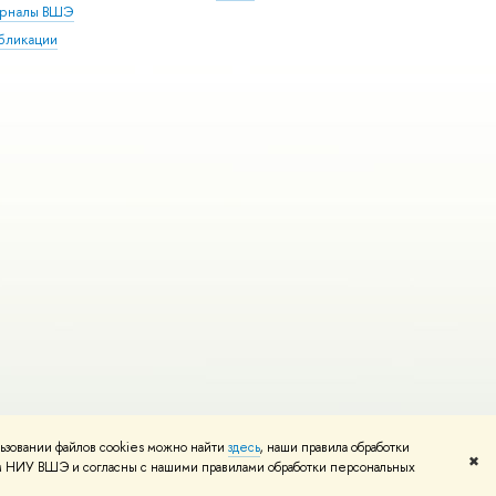
рналы ВШЭ
бликации
ьзовании файлов cookies можно найти
здесь
, наши правила обработки
и
Карта сайта
Редактору
✖
том НИУ ВШЭ и согласны с нашими правилами обработки персональных