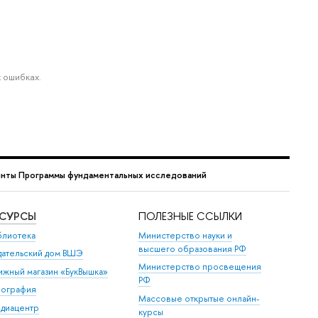
 ошибках.
нты Программы фундаментальных исcледований
ЕСУРСЫ
ПОЛЕЗНЫЕ ССЫЛКИ
блиотека
Министерство науки и
высшего образования РФ
дательский дом ВШЭ
Министерство просвещения
ижный магазин «БукВышка»
РФ
пография
Массовые открытые онлайн-
диацентр
курсы