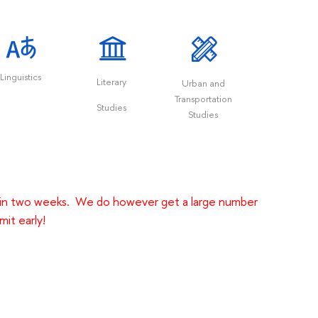
Linguistics
Literary
Urban and
Public a
Transportation
Studies
Social Pol
Studies
ithin two weeks. We do however get a large number
mit early!