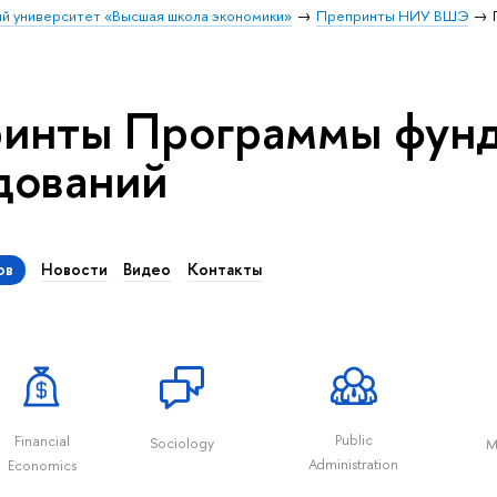
й университет «Высшая школа экономики»
Препринты НИУ ВШЭ
инты Программы фун
дований
ов
Новости
Видео
Контакты
Public
Financial
Sociology
M
Administration
Economics