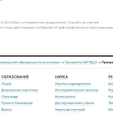
е Ctrl+Enter и отправьте нам уведомление. Спасибо за участие!
н только для отправки сообщений об орфографических и пунктуационных
университет «Высшая школа экономики»
→
Препринты НИУ ВШЭ
→
Препри
ОБРАЗОВАНИЕ
НАУКА
Р
Лицей
Научные подразделения
Би
Довузовская подготовка
Исследовательские проекты
Из
Олимпиады
Мониторинги
Кн
Прием в бакалавриат
Диссертационные советы
Ти
Вышка+
Защиты диссертаций
Ме